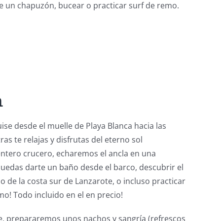
te un chapuzón, bucear o practicar surf de remo.
n
uise desde el muelle de Playa Blanca hacia las
as te relajas y disfrutas del eterno sol
entero crucero, echaremos el ancla en una
puedas darte un baño desde el barco, descubrir el
de la costa sur de Lanzarote, o incluso practicar
mo! Todo incluido en el en precio!
re, prepararemos unos nachos y sangría (refrescos