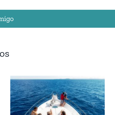
amigo
os